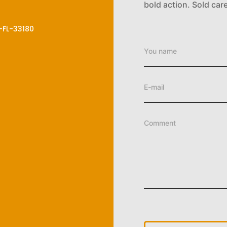
bold action. Sold car
a-FL-33180